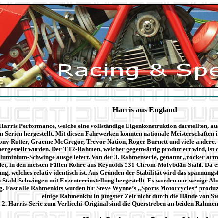
Harris aus England
ris Performance, welche eine vollständige Eigenkonstruktion darstellten, aus
 Serien hergestellt. Mit diesen Fahrwerken konnten nationale Meisterschaften 
ny Rutter, Graeme McGregor, Trevor Nation, Roger Burnett und viele andere. L
rgestellt wurden. Der TT2-Rahmen, welcher gegenwärtig produziert wird, ist de
 Aluminium-Schwinge ausgeliefert. Von der 3. Rahmenserie, genannt „rocker a
et, in den meisten Fällen Rohre aus Reynolds 531 Chrom-Molybdän-Stahl. Da es
ng, welches relativ identisch ist. Aus Gründen der Stabilität wird das spannun
tahl-Schwingen mit Exzentereinstellung hergestellt. Es wurden nur wenige Al
ng.
Fast alle Rahmenkits wurden für Steve Wynne’s „Sports Motorcycles“ produzie
einige Rahmenkits in jüngster Zeit nicht durch die Hände von S
 2. Harris-Serie zum Verlicchi-Original sind die Querstreben an beiden Rahmen