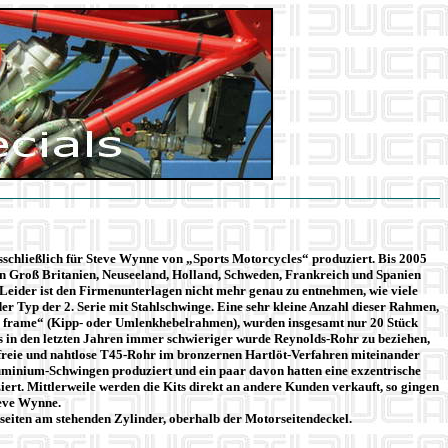
schließlich für Steve Wynne von „Sports Motorcycles“ produziert. Bis 2005
in Groß Britanien, Neuseeland, Holland, Schweden, Frankreich und Spanien
eider ist den Firmenunterlagen nicht mehr genau zu entnehmen, wie viele
r Typ der 2. Serie mit Stahlschwinge. Eine sehr kleine Anzahl dieser Rahmen,
rm frame“ (Kipp- oder Umlenkhebelrahmen), wurden insgesamt nur 20 Stück
 in den letzten Jahren immer schwieriger wurde Reynolds-Rohr zu beziehen,
gsfreie und nahtlose T45-Rohr im bronzernen Hartlöt-Verfahren miteinander
uminium-Schwingen produziert und ein paar davon hatten eine exzentrische
rt. Mittlerweile werden die Kits direkt an andere Kunden verkauft, so gingen
teve Wynne.
seiten am stehenden Zylinder, oberhalb der Motorseitendeckel.